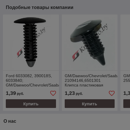
Подобные товары компании
Ford 6033082, 390018S,
GM/Daewoo/Chevrolet/Saab/Opel
GM/
6033840;
21094146,6501301
25
GM/Daewoo/Chevrolet/Saab/Opel
Клипса пластиковая
10121502 Клипса
1,39
1,23
1,
руб.
руб.
крепления обшивки,
защиты
Купить
Купить
О нас