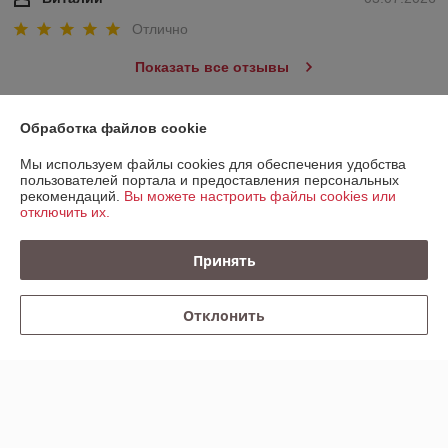
Отлично
Показать все отзывы
Обработка файлов cookie
О нас
Мы используем файлы cookies для обеспечения удобства
пользователей портала и предоставления персональных
Контакты
рекомендаций.
Вы можете настроить файлы cookies или
отключить их.
Доставка и оплата
Принять
График работы
Отклонить
Полная версия сайта
Политика обработки cookies
Сайт создан на платформе Deal.by