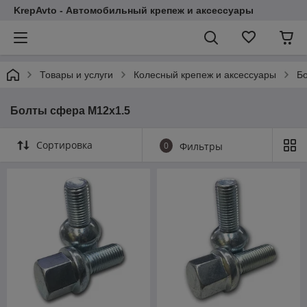
KrepAvto - Автомобильный крепеж и аксессуары
Товары и услуги
Колесный крепеж и аксессуары
Б
Болты сфера М12х1.5
Сортировка
0
Фильтры