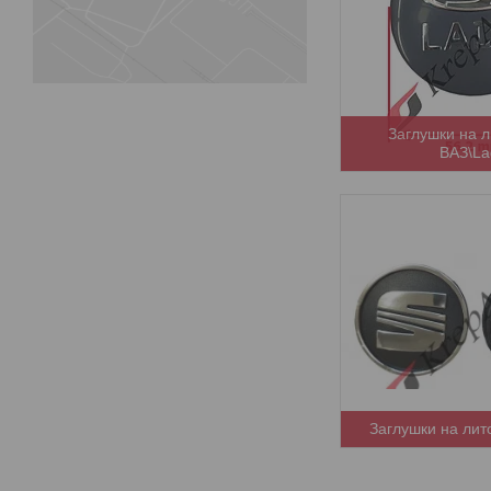
Заглушки на л
ВАЗ\La
Заглушки на лит