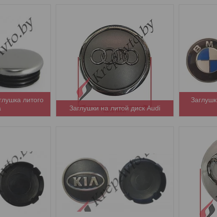
глушка литого
Заглушк
а
Заглушки на литой диск Audi