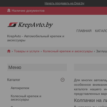
Начать продавать на Deal.by
Наличие документов
ГЛАВНАЯ
КАТАЛ
KrepAvto - Автомобильный крепеж и
аксессуары
Товары и услуги
Колесный крепеж и аксессуары
Заглуш
Каталог
Для многих автовла
особенное внимание
Автокрепеж
каталоге нашего и
представленных вар
Колесный крепеж и
аксессуары
Колпачки на л
В каталоге вы найд