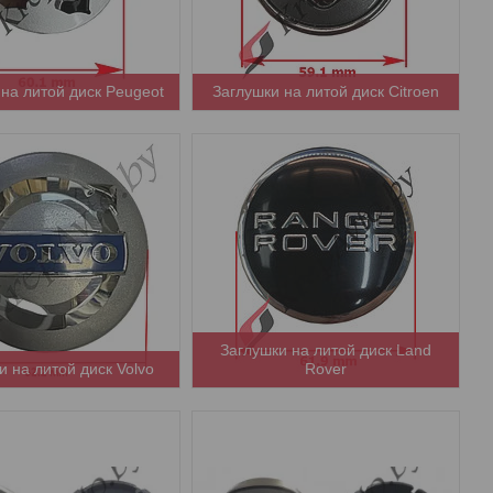
 на литой диск Peugeot
Заглушки на литой диск Citroen
Заглушки на литой диск Land
и на литой диск Volvo
Rover