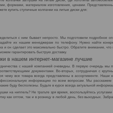
ми, формами, материалом изготовления, ценами. Представленны
жете купить ступичные колпачки на литые диски для:
еделиться с ним бывает непросто. Мы подготовили подробное оп
 задайте их нашим менеджерам по телефону. Нужно найти конк
на и он сделает это максимально быстро. Обратите внимание, что 
можем гарантировать быструю доставку.
ки в нашем интернет-магазине лучшие
дничества с нашей компанией очевидны. В первую очередь мы п
оответствующими документами. Во-вторых, сотрудничая с крупн
ря чему все товара всегда представлены в ассортименте. Наши к
офессиональную информацию по всем вопросам. Мы расскажем о
 какие буду бесполезны. Будьте в курсе всегда актуальной информа
шки на ниппель? Не тратьте зря время, воспользуйтесь услугами 
пку как оптом, так и в розницу в любой день, без выходных. Заб