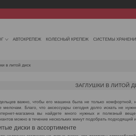
ОГ
АВТОКРЕПЕЖ
КОЛЕСНЫЙ КРЕПЕЖ
СИСТЕМЫ ХРАНЕН
ки в литой диск
ЗАГЛУШКИ В ЛИТОЙ Д
дельцев важно, чтобы его машина была не только комфортной, н
 мелочам. Благо, что аксессуары сегодня долго искать не нужн
нтернет-магазина вы найдете много нужных и полезный веще
иантов можно в течение нескольких минут подобрать подходящий 
итые диски в ассортименте
ете колпачки заглушки на литые диски, где логотипы автомобил