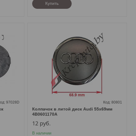
Купить
97028D
80801
ск
Колпачок в литой диск Audi 55х69мм
4B0601170A
12
руб.
В наличии