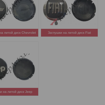
на литой диск Chevrolet
Заглушки на литой диск Fiat
и на литой диск Jeep