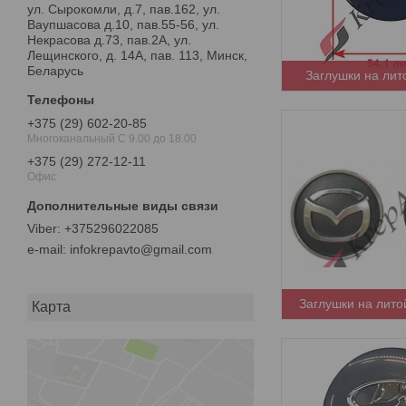
ул. Сырокомли, д.7, пав.162, ул.
Ваупшасова д.10, пав.55-56, ул.
Некрасова д.73, пав.2А, ул.
Лещинского, д. 14А, пав. 113, Минск,
Беларусь
Заглушки на лит
+375 (29) 602-20-85
Многоканальный С 9.00 до 18.00
+375 (29) 272-12-11
Офис
+375296022085
e-mail
infokrepavto@gmail.com
Заглушки на лито
Карта