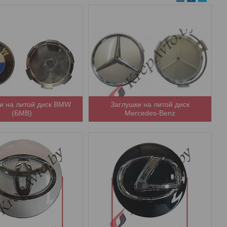
и на литой диск BMW
Заглушки на литой диск
(БМВ)
Mercedes-Benz