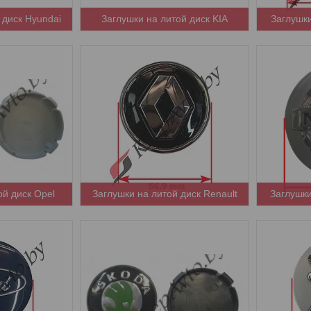
 диск Hyundai
Заглушки на литой диск KIA
Заглушки
ой диск Opel
Заглушки на литой диск Renault
Заглушки