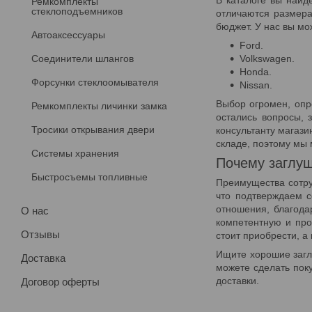
Ремкомплекты
стеклоподъемников
отличаются размера
бюджет. У нас вы мо
Автоаксессуары
Ford.
Соединители шлангов
Volkswagen.
Honda.
Форсунки стеклоомывателя
Nissan.
Выбор огромен, опр
Ремкомплекты личинки замка
остались вопросы,
Тросики открывания двери
консультанту магази
складе, поэтому мы 
Системы хранения
Почему заглуш
Быстросъемы топливные
Преимущества сотру
что подтверждаем с
отношения, благода
О нас
компетентную и пр
Отзывы
стоит приобрести, а
Ищите хорошие заглу
Доставка
можете сделать поку
доставки.
Договор оферты