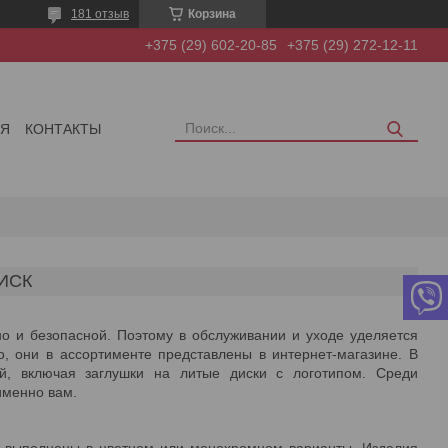
181 отзыв
Корзина
+375 (29) 602-20-85
+375 (29) 272-12-11
ИЯ
КОНТАКТЫ
ИСК
о и безопасной. Поэтому в обслуживании и уходе уделяется
о, они в ассортименте представлены в интернет-магазине. В
й, включая заглушки на литые диски с логотипом. Среди
именно вам.
ей выполнены в цветном или монохромном варианты. Изделия