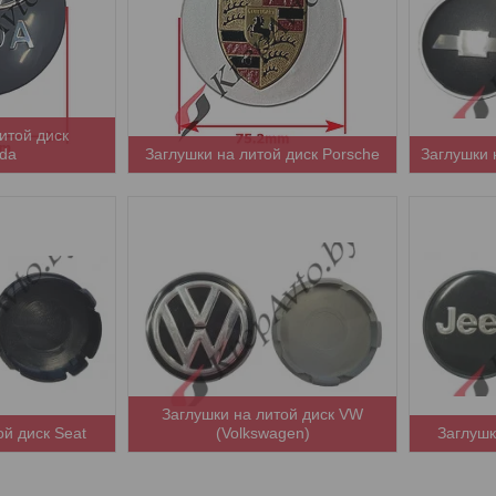
итой диск
da
Заглушки на литой диск Porsche
Заглушки 
Заглушки на литой диск VW
ой диск Seat
(Volkswagen)
Заглушк