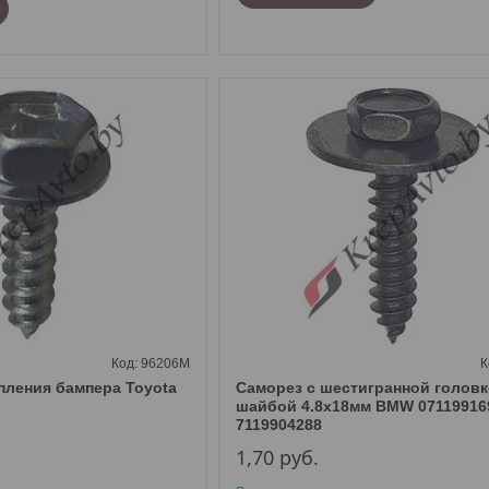
96206M
пления бампера Toyota
Саморез с шестигранной головк
шайбой 4.8х18мм BMW 07119916
7119904288
1,70
руб.