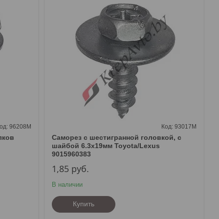
96208M
93017M
лков
Саморез с шестигранной головкой, с
шайбой 6.3х19мм Toyota/Lexus
9015960383
1,85
руб.
В наличии
Купить