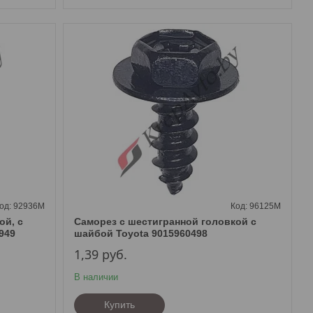
92936M
96125M
ой, с
Саморез с шестигранной головкой с
949
шайбой Toyota 9015960498
1,39
руб.
В наличии
Купить