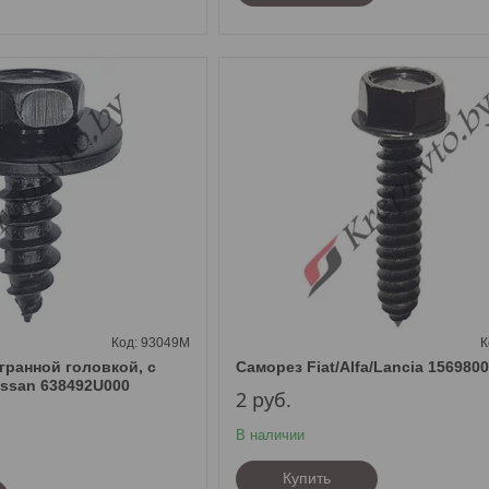
93049M
гранной головкой, с
Саморез Fiat/Alfa/Lancia 156980
issan 638492U000
2
руб.
В наличии
Купить