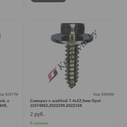
92977M
93008M
ой, с
Саморез с шайбой 7.4х22,5мм Opel
949,
11074862,2022209,2022158
2
руб.
В наличии