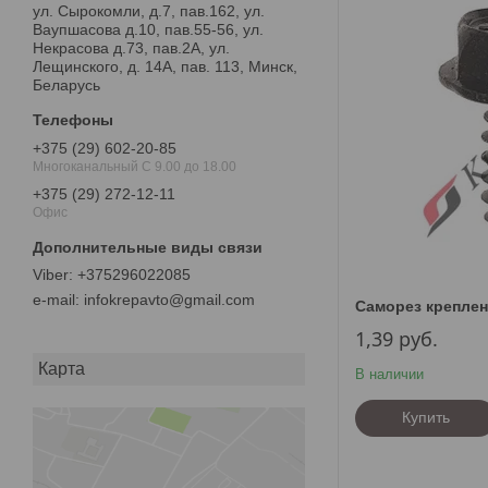
ул. Сырокомли, д.7, пав.162, ул.
Ваупшасова д.10, пав.55-56, ул.
Некрасова д.73, пав.2А, ул.
Лещинского, д. 14А, пав. 113, Минск,
Беларусь
+375 (29) 602-20-85
Многоканальный С 9.00 до 18.00
+375 (29) 272-12-11
Офис
+375296022085
e-mail
infokrepavto@gmail.com
Саморез креплен
1,39
руб.
Карта
В наличии
Купить