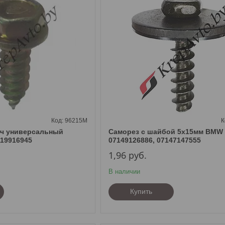
96215M
юч универсальный
Саморез с шайбой 5х15мм BMW
19916945
07149126886, 07147147555
1,96
руб.
В наличии
Купить