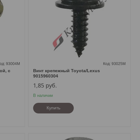
93004M
93025M
ой, с
Винт крепежный Toyota/Lexus
9015960304
1,85
руб.
В наличии
Купить