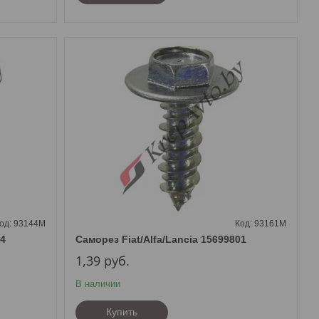
93144M
93161M
04
Саморез Fiat/Alfa/Lancia 15699801
1,39
руб.
В наличии
Купить