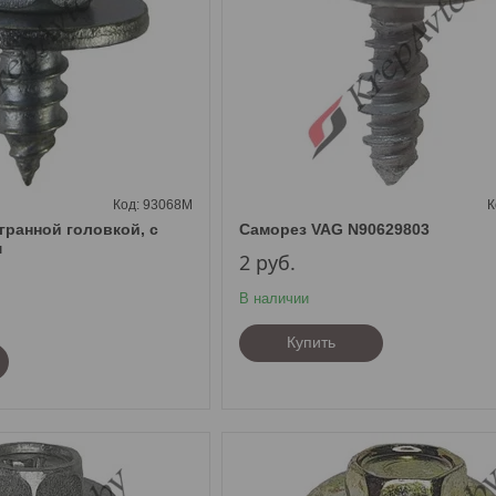
93068M
гранной головкой, с
Саморез VAG N90629803
м
2
руб.
В наличии
Купить