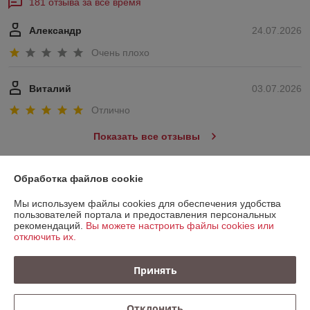
181 отзыва за всё время
Александр
24.07.2026
Очень плохо
Виталий
03.07.2026
Отлично
Показать все отзывы
Обработка файлов cookie
О нас
Мы используем файлы cookies для обеспечения удобства
пользователей портала и предоставления персональных
Контакты
рекомендаций.
Вы можете настроить файлы cookies или
отключить их.
Доставка и оплата
Принять
График работы
Отклонить