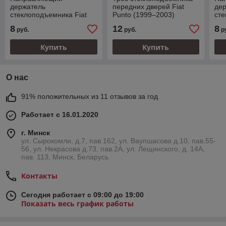
держатель
передних дверей Fiat
де
стеклоподъемника Fiat
Punto (1999–2003)
сте
Punto (2003–2007)
Pun
8
12
8
руб.
руб.
р
Купить
Купить
О нас
91% положительных из 11 отзывов за год
Работает с 16.01.2020
г. Минск
ул. Сырокомли, д.7, пав.162, ул. Ваупшасова д.10, пав.55-
56, ул. Некрасова д.73, пав.2А, ул. Лещинского, д. 14А,
пав. 113, Минск, Беларусь
Контакты
Сегодня работает с 09:00 до 19:00
Показать весь график работы