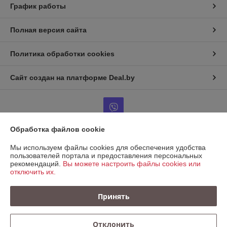
График работы
Полная версия сайта
Политика обработки cookies
Сайт создан на платформе Deal.by
Обработка файлов cookie
Информация для покупателя
Мы используем файлы cookies для обеспечения удобства
пользователей портала и предоставления персональных
Юридическое лицо:
ООО "КРЕПАВТОТРЕЙД"
рекомендаций.
Вы можете настроить файлы cookies или
220067, Беларусь, г. Минск, ул. Сырокомли, д. 7, пом. 104 (236)
отключить их.
Регистрационный номер ЕГР: 193721138
Принять
УНП: 193721138
Регистрационный орган: Минский горисполком
Отклонить