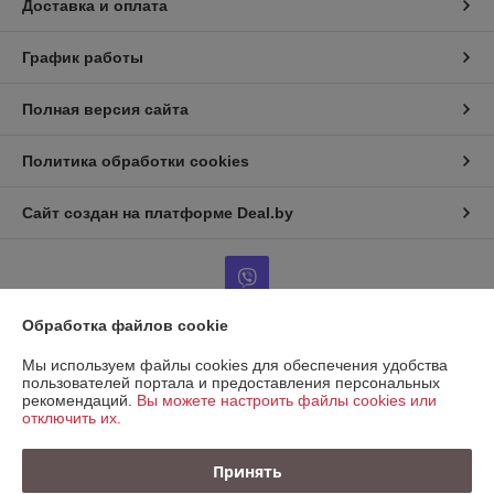
Доставка и оплата
График работы
Полная версия сайта
Политика обработки cookies
Сайт создан на платформе Deal.by
Обработка файлов cookie
Информация для покупателя
Мы используем файлы cookies для обеспечения удобства
пользователей портала и предоставления персональных
Юридическое лицо:
ООО "КРЕПАВТОТРЕЙД"
рекомендаций.
Вы можете настроить файлы cookies или
220067, Беларусь, г. Минск, ул. Сырокомли, д. 7, пом. 104 (236)
отключить их.
Регистрационный номер ЕГР: 193721138
Принять
УНП: 193721138