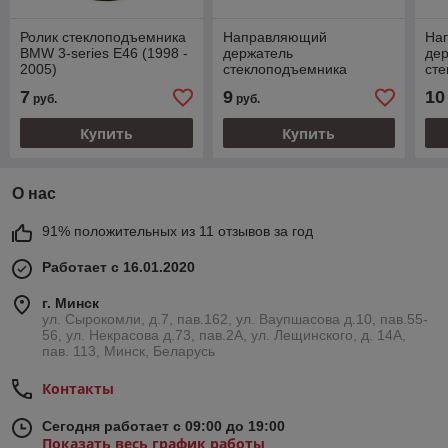
Ролик стеклоподъемника
Направляющий
На
BMW 3-series E46 (1998 -
держатель
де
2005)
стеклоподъемника
ст
задней правой двери
3-s
7
9
10
руб.
руб.
BMW 3-series E90 (2005-
2012)
Купить
Купить
О нас
91% положительных из 11 отзывов за год
Работает с 16.01.2020
г. Минск
ул. Сырокомли, д.7, пав.162, ул. Ваупшасова д.10, пав.55-
56, ул. Некрасова д.73, пав.2А, ул. Лещинского, д. 14А,
пав. 113, Минск, Беларусь
Контакты
Сегодня работает с 09:00 до 19:00
Показать весь график работы