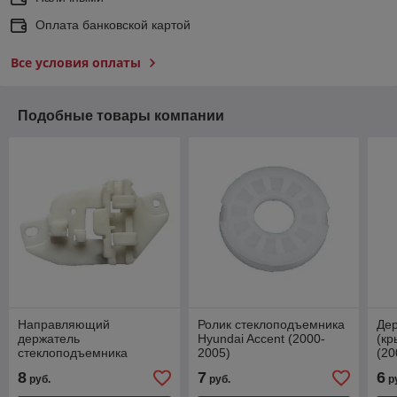
Оплата банковской картой
Все условия оплаты
Подобные товары компании
Направляющий
Ролик стеклоподъемника
Дер
держатель
Hyundai Accent (2000-
(кр
стеклоподъемника
2005)
(20
Hyundai Accent (2000-
8
7
6
руб.
руб.
р
2005)