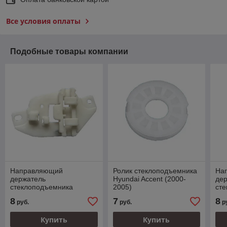
Все условия оплаты
Подобные товары компании
Направляющий
Ролик стеклоподъемника
На
держатель
Hyundai Accent (2000-
де
стеклоподъемника
2005)
ст
Hyundai Accent (2000-
Hyu
8
7
8
руб.
руб.
р
2005)
200
Купить
Купить