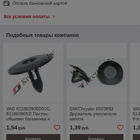
Оплата банковской картой
Все условия оплаты
Подобные товары компании
VAG 811863905D01C,
GM/Chrysler 6503892
VA
811863905D Пистон
Держатель утеплителя
514
обшивки багажника и
капота
For
шумоизоляции капота
кар
1,54
1,39
1,
руб.
руб.
вну
Купить
Купить