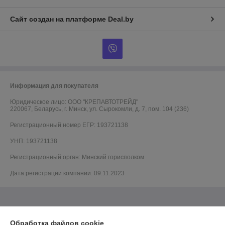
Сайт создан на платформе Deal.by
Информация для покупателя
Юридическое лицо:
ООО "КРЕПАВТОТРЕЙД"
220067, Беларусь, г. Минск, ул. Сырокомли, д. 7, пом. 104 (236)
Регистрационный номер ЕГР: 193721138
УНП: 193721138
Регистрационный орган: Минский горисполком
Дата регистрации компании: 09.11.2023
Обработка файлов cookie