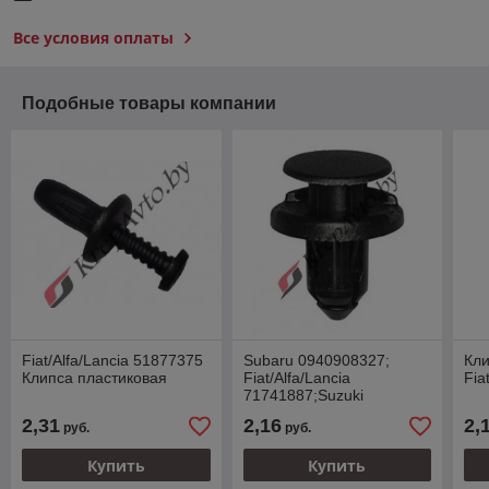
Все условия оплаты
Подобные товары компании
Fiat/Alfa/Lancia 51877375
Subaru 0940908327;
Кли
Клипса пластиковая
Fiat/Alfa/Lancia
Fia
71741887;Suzuki
0940908327000 Клипса
2,31
2,16
2,
руб.
руб.
пластиковая
Купить
Купить