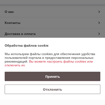
О нас
Контакты
Доставка и оплата
График работы
Обработка файлов cookie
Мы используем файлы cookies для обеспечения удобства
Полная версия сайта
пользователей портала и предоставления персональных
рекомендаций.
Вы можете настроить файлы cookies или
отключить их.
Политика обработки cookies
Принять
Сайт создан на платформе Deal.by
Отклонить