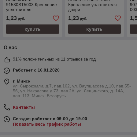
91530ST5003 Крепление
Крепление уплотнителя
90
уплотнителя
двери
00
шум
1,23
1,23
1,
руб.
руб.
кр
Купить
Купить
О нас
91% положительных из 11 отзывов за год
Работает с 16.01.2020
г. Минск
ул. Сырокомли, д.7, пав.162, ул. Ваупшасова д.10, пав.55-
56, ул. Некрасова д.73, пав.2А, ул. Лещинского, д. 14А,
пав. 113, Минск, Беларусь
Контакты
Сегодня работает с 09:00 до 19:00
Показать весь график работы