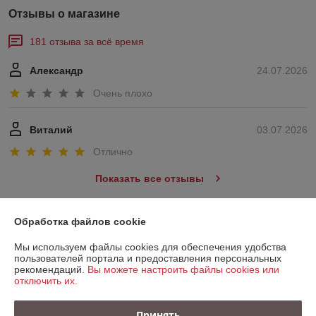
Отзывы о магазине
181 отзыва за всё время
Александр
24.07.2026
Очень плохо
Виталий
03.07.2026
Отлично
Показать все отзывы
Обработка файлов cookie
О нас
Мы используем файлы cookies для обеспечения удобства
пользователей портала и предоставления персональных
Контакты
рекомендаций.
Вы можете настроить файлы cookies или
отключить их.
Доставка и оплата
Принять