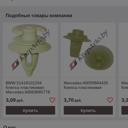
Подобные товары компании
BMW 51418101204
Mercedes A0009884425
Me
Клипса пластиковая;
Клипса пластиковая
Кли
Mercedes A0069885778
3,09
3,70
3,
руб.
руб.
Купить
Купить
О нас