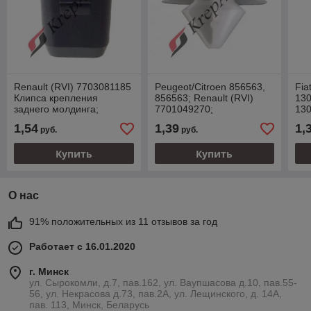
Renault (RVI) 7703081185
Peugeot/Citroen 856563,
Fia
Клипса крепления
856563; Renault (RVI)
130
заднего молдинга;
7701049270;
13
Peugeot/Citroen 699796;
Fiat/Alfa/Lancia 71737918,
Peu
1,54
1,39
1,
руб.
руб.
Iveco 500389689;
71719954, 0071737918
87
пла
Купить
Купить
О нас
91% положительных из 11 отзывов за год
Работает с 16.01.2020
г. Минск
ул. Сырокомли, д.7, пав.162, ул. Ваупшасова д.10, пав.55-
56, ул. Некрасова д.73, пав.2А, ул. Лещинского, д. 14А,
пав. 113, Минск, Беларусь