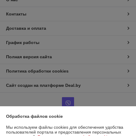
Контакты
Доставка и оплата
График работы
Полная версия сайта
Политика обработки cookies
Сайт создан на платформе Deal.by
Обработка файлов cookie
Информация для покупателя
Мы используем файлы cookies для обеспечения удобства
пользователей портала и предоставления персональных
Юридическое лицо:
ООО "КРЕПАВТОТРЕЙД"