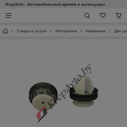
KrepAvto - Автомобильный крепеж и аксессуары
Товары и услуги
Автокрепеж
Нажимные
Две ш