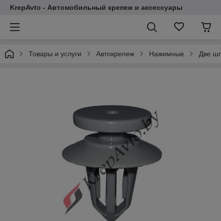
KrepAvto - Автомобильный крепеж и аксессуары
Товары и услуги
Автокрепеж
Нажимные
Две ш