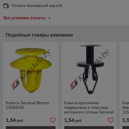
Оплата банковской картой
Все условия оплаты
Подобные товары компании
Клипса General Motors
Клипса крепление
Кли
13284155
подкрылков и пластика
бам
моторного отсека General
11
Motors 11589293,
1,54
1,54
1,
руб.
руб.
1816589; Ford W712196-
S300