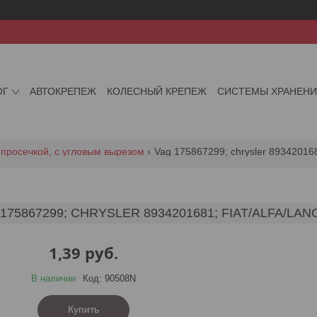
ОГ
АВТОКРЕПЕЖ
КОЛЕСНЫЙ КРЕПЕЖ
СИСТЕМЫ ХРАНЕН
 просечкой, с угловым вырезом
Vag 175867299; chrysler 8934201681
175867299; CHRYSLER 8934201681; FIAT/ALFA/LA
1,39
руб.
В наличии
Код:
90508N
Купить