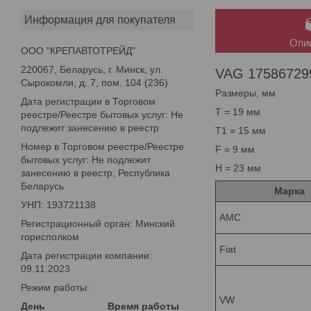
Информация для покупателя
Опи
ООО "КРЕПАВТОТРЕЙД"
220067, Беларусь, г. Минск, ул.
VAG 175867299;
Сырокомли, д. 7, пом. 104 (236)
Размеры, мм
Дата регистрации в Торговом
T = 19 мм
реестре/Реестре бытовых услуг: Не
подлежит занесению в реестр
T1 = 15 мм
Номер в Торговом реестре/Реестре
F = 9 мм
бытовых услуг: Не подлежит
H = 23 мм
занесению в реестр, Республика
Беларусь
Марка
УНП: 193721138
AMC
Регистрационный орган: Минский
горисполком
Fiat
Дата регистрации компании:
09.11.2023
Режим работы:
VW
День
Время работы