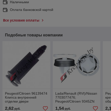
Наличными
Оплата банковской картой
Все условия оплаты
Подобные товары компании
Peugeot/Citroen 96139474
Lada/Renault (RVI)/Nissan
Peu
Клипса внутренней
7703077476;
кре
отделки двери
Peugeot/Citroen 9345ZN
об
Клипса крепления
2,62
1,54
2,
руб.
руб.
обшивки двери