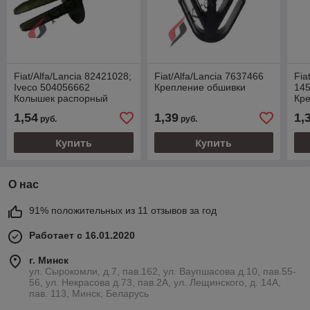
Fiat/Alfa/Lancia 82421028;
Fiat/Alfa/Lancia 7637466
Fia
Iveco 504056662
Крепление обшивки
145
Колышек распорный
Кр
обшивки багажника
1,54
1,39
1,
руб.
руб.
Купить
Купить
О нас
91% положительных из 11 отзывов за год
Работает с 16.01.2020
г. Минск
ул. Сырокомли, д.7, пав.162, ул. Ваупшасова д.10, пав.55-
56, ул. Некрасова д.73, пав.2А, ул. Лещинского, д. 14А,
пав. 113, Минск, Беларусь