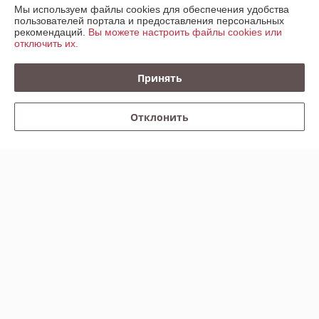
Мы используем файлы cookies для обеспечения удобства
пользователей портала и предоставления персональных
Контакты
рекомендаций.
Вы можете настроить файлы cookies или
отключить их.
Доставка и оплата
Принять
График работы
Отклонить
Полная версия сайта
Политика обработки cookies
Сайт создан на платформе Deal.by
Информация для покупателя
Юридическое лицо:
ООО "КРЕПАВТОТРЕЙД"
220067, Беларусь, г. Минск, ул. Сырокомли, д. 7, пом. 104 (236)