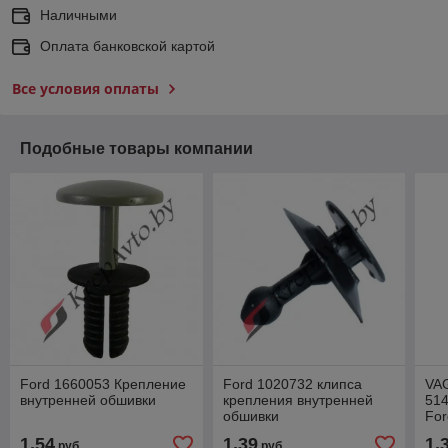
Наличными
Оплата банковской картой
Все условия оплаты
Подобные товары компании
Ford 1660053 Крепление
Ford 1020732 клипса
VA
внутренней обшивки
крепления внутренней
514
обшивки
For
кар
1,54
1,39
1,
руб.
руб.