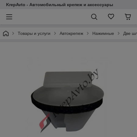
KrepAvto - Автомобильный крепеж и аксессуары
Товары и услуги
Автокрепеж
Нажимные
Две шл