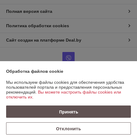
Полная версия сайта
Политика обработки cookies
Сайт создан на платформе Deal.by
Обработка файлов cookie
Информация для покупателя
Мы используем файлы cookies для обеспечения удобства
пользователей портала и предоставления персональных
Юридическое лицо:
ООО "КРЕПАВТОТРЕЙД"
рекомендаций.
Вы можете настроить файлы cookies или
220067, Беларусь, г. Минск, ул. Сырокомли, д. 7, пом. 104 (236)
отключить их.
Регистрационный номер ЕГР: 193721138
Принять
УНП: 193721138
Регистрационный орган: Минский горисполком
Отклонить
Дата регистрации компании: 09.11.2023