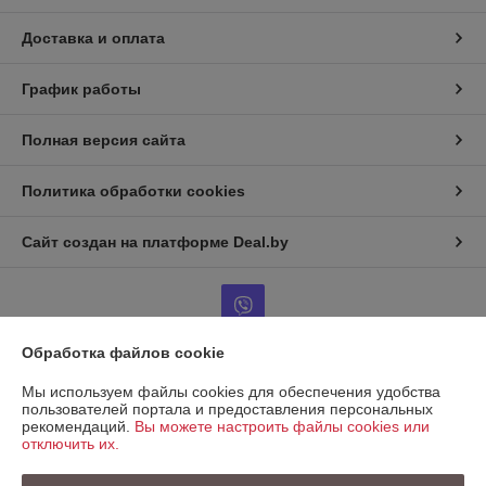
Доставка и оплата
График работы
Полная версия сайта
Политика обработки cookies
Сайт создан на платформе Deal.by
Обработка файлов cookie
Информация для покупателя
Мы используем файлы cookies для обеспечения удобства
пользователей портала и предоставления персональных
Юридическое лицо:
ООО "КРЕПАВТОТРЕЙД"
рекомендаций.
Вы можете настроить файлы cookies или
220067, Беларусь, г. Минск, ул. Сырокомли, д. 7, пом. 104 (236)
отключить их.
Регистрационный номер ЕГР: 193721138