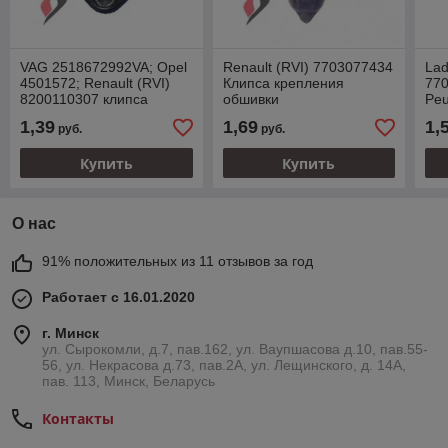
VAG 2518672992VA; Opel
Renault (RVI) 7703077434
Lad
4501572; Renault (RVI)
Клипса крепления
77
8200110307 клипса
обшивки
Peu
крепления обшивки
Кли
1,39
1,69
1,
руб.
руб.
об
Купить
Купить
О нас
91% положительных из 11 отзывов за год
Работает с 16.01.2020
г. Минск
ул. Сырокомли, д.7, пав.162, ул. Ваупшасова д.10, пав.55-
56, ул. Некрасова д.73, пав.2А, ул. Лещинского, д. 14А,
пав. 113, Минск, Беларусь
Контакты