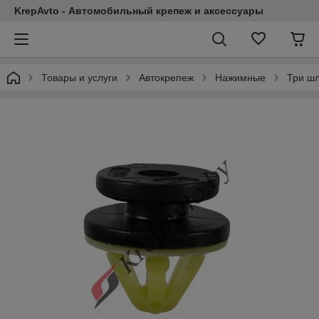
KrepAvto - Автомобильный крепеж и аксессуары
Товары и услуги
Автокрепеж
Нажимные
Три ш