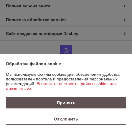
Полная версия сайта
Политика обработки cookies
Сайт создан на платформе Deal.by
Обработка файлов cookie
Информация для покупателя
Мы используем файлы cookies для обеспечения удобства
пользователей портала и предоставления персональных
Юридическое лицо:
ООО "КРЕПАВТОТРЕЙД"
рекомендаций.
Вы можете настроить файлы cookies или
220067, Беларусь, г. Минск, ул. Сырокомли, д. 7, пом. 104 (236)
отключить их.
Регистрационный номер ЕГР: 193721138
Принять
УНП: 193721138
Регистрационный орган: Минский горисполком
Отклонить
Дата регистрации компании: 09.11.2023