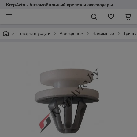
KrepAvto - Автомобильный крепеж и аксессуары
Товары и услуги
Автокрепеж
Нажимные
Три ш