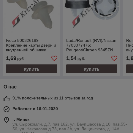
Iveco 500326189
Lada/Renault (RVI)/Nissan
Ren
Крепление карты двери и
7703077476;
Пис
внутренней обшивки
Peugeot/Citroen 9345ZN
вну
Клипса крепления
1,69
1,54
1,
руб.
руб.
обшивки двери
Купить
Купить
О нас
91% положительных из 11 отзывов за год
Работает с 16.01.2020
г. Минск
ул. Сырокомли, д.7, пав.162, ул. Ваупшасова д.10, пав.55-
56, ул. Некрасова д.73, пав.2А, ул. Лещинского, д. 14А,