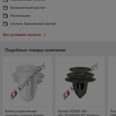
Безналичный расчет
Наличными
Оплата банковской картой
Все условия оплаты
Подобные товары компании
Клипса крепления
Honda 91560-SlJ-
Toy
отделки салона Honda
J01,91560SlJJ01 Клипса
GM