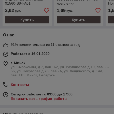
91560-S84-A01
крепления
Hon
обшивкиКлипса
91
2,62
1,69
1,
руб.
руб.
крепления обшивки
кр
Купить
Купить
О нас
91% положительных из 11 отзывов за год
Работает с 16.01.2020
г. Минск
ул. Сырокомли, д.7, пав.162, ул. Ваупшасова д.10, пав.55-
56, ул. Некрасова д.73, пав.2А, ул. Лещинского, д. 14А,
пав. 113, Минск, Беларусь
Контакты
Сегодня работает с 09:00 до 17:00
Показать весь график работы