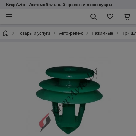
KrepAvto - Автомобильный крепеж и аксессуары
Товары и услуги
Автокрепеж
Нажимные
Три ш