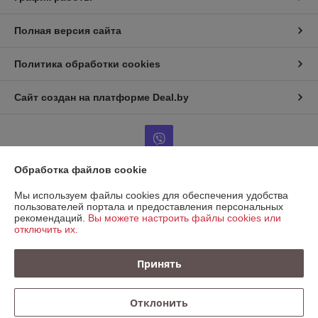
Полная версия сайта
Политика обработки cookies
Сайт создан на платформе Deal.by
Обработка файлов cookie
Информация для покупателя
Мы используем файлы cookies для обеспечения удобства
пользователей портала и предоставления персональных
Юридическое лицо:
ООО "КРЕПАВТОТРЕЙД"
рекомендаций.
Вы можете настроить файлы cookies или
220067, Беларусь, г. Минск, ул. Сырокомли, д. 7, пом. 104 (236)
отключить их.
Регистрационный номер ЕГР: 193721138
Принять
УНП: 193721138
Регистрационный орган: Минский горисполком
Отклонить
Дата регистрации компании: 09.11.2023