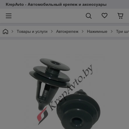
KrepAvto - Автомобильный крепеж и аксессуары
Товары и услуги
Автокрепеж
Нажимные
Три ш