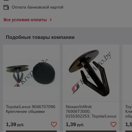
Оплата банковской картой
Все условия оплаты
Подобные товары компании
Toyota/Lexus 9046707096
Nissan/Infifniti
Toy
Крепление обшивки
76906T3000,
Кли
0155302253; Toyota/Lexus
об
9046709069 Клипса
1,39
1,39
1,
руб.
руб.
крепления обшивки