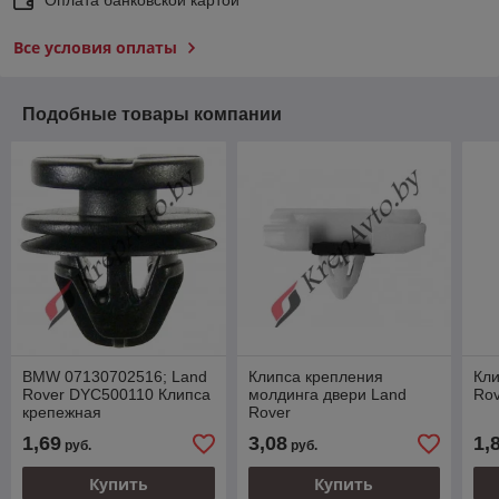
Все условия оплаты
Подобные товары компании
BMW 07130702516; Land
Клипса крепления
Кли
Rover DYC500110 Клипса
молдинга двери Land
Ro
крепежная
Rover
DYC000122,DYC000121,DYC0001
1,69
3,08
1,
руб.
руб.
Купить
Купить