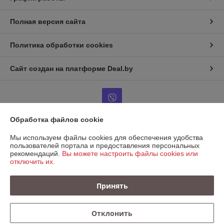
Полная версия сайта
Политика обработки cookies
Сайт создан на платформе Deal.by
Обработка файлов cookie
Информация для покупателя
Мы используем файлы cookies для обеспечения удобства
пользователей портала и предоставления персональных
Юридическое лицо:
ООО "КРЕПАВТОТРЕЙД"
рекомендаций.
Вы можете настроить файлы cookies или
220067, Беларусь, г. Минск, ул. Сырокомли, д. 7, пом. 104 (236)
отключить их.
Регистрационный номер ЕГР: 193721138
Принять
УНП: 193721138
Регистрационный орган: Минский горисполком
Отклонить
Дата регистрации компании: 09.11.2023