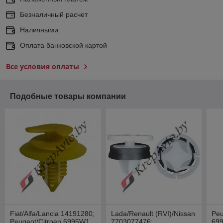
Безналичный расчет
Наличными
Оплата банковской картой
Все условия оплаты
Подобные товары компании
Fiat/Alfa/Lancia 14191280;
Lada/Renault (RVI)/Nissan
Peu
Peugeot/Citroen 6995W1
7703077476;
69