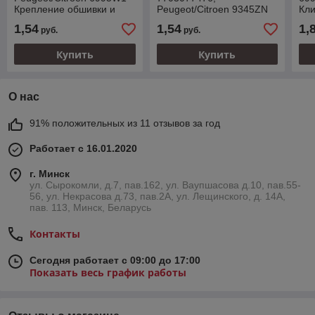
Крепление обшивки и
Peugeot/Citroen 9345ZN
Кли
карты двери
Клипса крепления
1,54
1,54
1,
руб.
руб.
обшивки двери
Купить
Купить
О нас
91% положительных из 11 отзывов за год
Работает с 16.01.2020
г. Минск
ул. Сырокомли, д.7, пав.162, ул. Ваупшасова д.10, пав.55-
56, ул. Некрасова д.73, пав.2А, ул. Лещинского, д. 14А,
пав. 113, Минск, Беларусь
Контакты
Сегодня работает с 09:00 до 17:00
Показать весь график работы