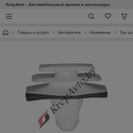
KrepAvto - Автомобильный крепеж и аксессуары
Товары и услуги
Автокрепеж
Нажимные
Три шл