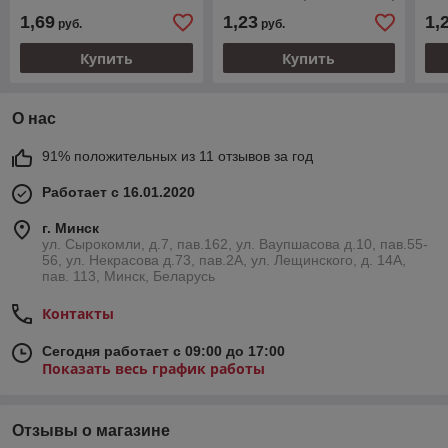
6786789103; Ford
1,69
1,23
1,
руб.
руб.
E7GZ6120586B Клипса
Купить
Купить
О нас
91% положительных из 11 отзывов за год
Работает с 16.01.2020
г. Минск
ул. Сырокомли, д.7, пав.162, ул. Ваупшасова д.10, пав.55-
56, ул. Некрасова д.73, пав.2А, ул. Лещинского, д. 14А,
пав. 113, Минск, Беларусь
Контакты
Сегодня работает с 09:00 до 17:00
Показать весь график работы
Отзывы о магазине