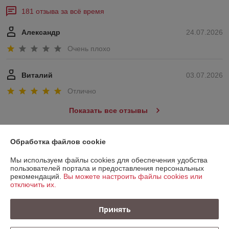
181 отзыва за всё время
Александр
24.07.2026
Очень плохо
Виталий
03.07.2026
Отлично
Показать все отзывы
Обработка файлов cookie
О нас
Мы используем файлы cookies для обеспечения удобства
пользователей портала и предоставления персональных
Контакты
рекомендаций.
Вы можете настроить файлы cookies или
отключить их.
Доставка и оплата
Принять
График работы