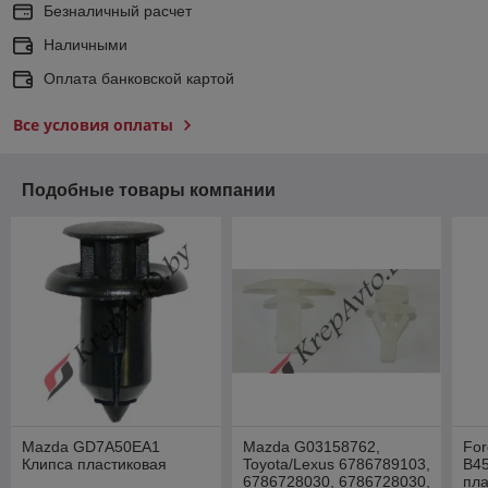
Безналичный расчет
Наличными
Оплата банковской картой
Все условия оплаты
Подобные товары компании
Mazda GD7A50EA1
Mazda G03158762,
Fo
Клипса пластиковая
Toyota/Lexus 6786789103,
B4
6786728030, 6786728030,
пла