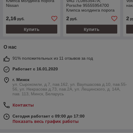
Клипса молдинга порога
VAG 7L0853547A;
Vol
Nissan
Porsche 95555954700
нак
Клипса молдинга порога
2,16
2
2
руб.
руб.
р
Купить
Купить
О нас
91% положительных из 11 отзывов за год
Работает с 16.01.2020
г. Минск
ул. Сырокомли, д.7, пав.162, ул. Ваупшасова д.10, пав.55-
56, ул. Некрасова д.73, пав.2А, ул. Лещинского, д. 14А,
пав. 113, Минск, Беларусь
Контакты
Сегодня работает с 09:00 до 17:00
Показать весь график работы