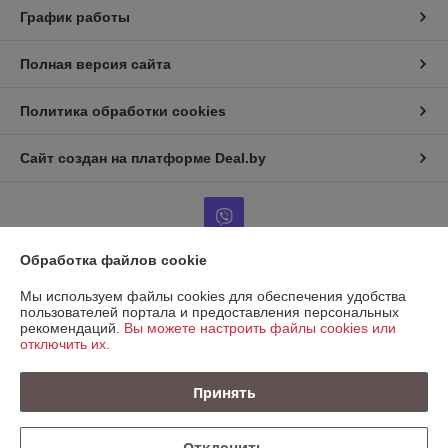
График работы
Полная версия сайта
Политика обработки cookies
Сайт создан на платформе Deal.by
Обработка файлов cookie
Информация для покупателя
Мы используем файлы cookies для обеспечения удобства
пользователей портала и предоставления персональных
Юридическое лицо:
ООО "КРЕПАВТОТРЕЙД"
рекомендаций.
Вы можете настроить файлы cookies или
220067, Беларусь, г. Минск, ул. Сырокомли, д. 7, пом. 104 (236)
отключить их.
Регистрационный номер ЕГР: 193721138
Принять
УНП: 193721138
Регистрационный орган: Минский горисполком
Отклонить