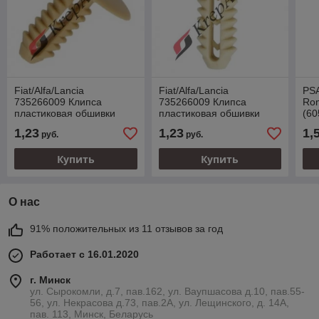
Fiat/Alfa/Lancia
Fiat/Alfa/Lancia
PSA
735266009 Клипса
735266009 Клипса
Rom
пластиковая обшивки
пластиковая обшивки
(60
салона
салона
Кл
1,23
1,23
1,
руб.
руб.
обш
баг
Купить
Купить
О нас
91% положительных из 11 отзывов за год
Работает с 16.01.2020
г. Минск
ул. Сырокомли, д.7, пав.162, ул. Ваупшасова д.10, пав.55-
56, ул. Некрасова д.73, пав.2А, ул. Лещинского, д. 14А,
пав. 113, Минск, Беларусь