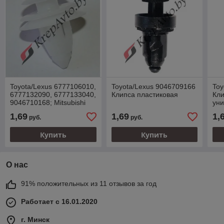
Toyota/Lexus 6777106010,
Toyota/Lexus 9046709166
Toy
6777132090, 6777133040,
Клипса пластиковая
Кли
9046710168; Mitsubishi
ун
MR250049 Клипса
1,69
1,69
1,
руб.
руб.
пластиковая
Купить
Купить
О нас
91% положительных из 11 отзывов за год
Работает с 16.01.2020
г. Минск