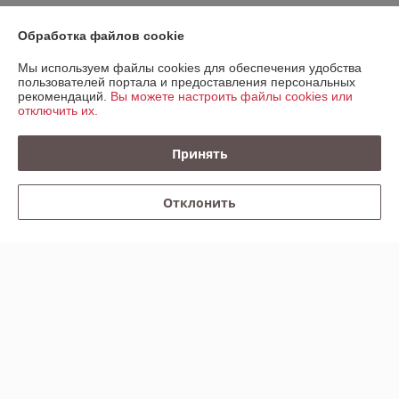
Обработка файлов cookie
О нас
Мы используем файлы cookies для обеспечения удобства
пользователей портала и предоставления персональных
Контакты
рекомендаций.
Вы можете настроить файлы cookies или
отключить их.
Доставка и оплата
Принять
График работы
Отклонить
Полная версия сайта
Политика обработки cookies
Сайт создан на платформе Deal.by