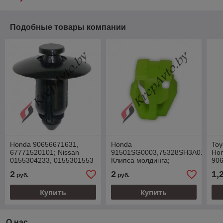
Подобные товары компании
Honda 90656671631,
Honda
Toy
67771520101; Nissan
91501SG0003,75328SH3A01,753
Ho
0155304233, 0155301553
Клипса молдинга;
906
Клипса пластиковая
90
2
2
1,
руб.
руб.
Hyu
Кл
Купить
Купить
О нас