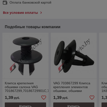
Оплата банковской картой
Все условия оплаты
Подобные товары компании
Клипса крепелния
VAG 703867299 Клипса
Кли
обшивки салона VAG
крепления элементов
об
701867299,70186729901C,70186729971N,7H086729971N
обшивки, обшивки
1K
сидений
1,39
1,39
1,
руб.
руб.
Купить
Купить