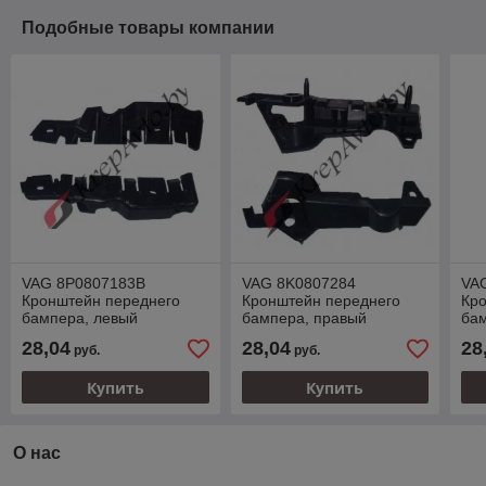
Подобные товары компании
VAG 8P0807183B
VAG 8K0807284
VA
Кронштейн переднего
Кронштейн переднего
Кр
бампера, левый
бампера, правый
ба
28,04
28,04
28
руб.
руб.
Купить
Купить
О нас