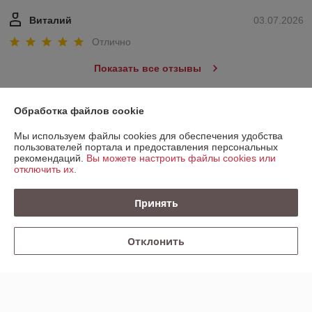
Виталий
03.07.2026
Отлично
Показать все отзывы
Обработка файлов cookie
О нас
Мы используем файлы cookies для обеспечения удобства
пользователей портала и предоставления персональных
Контакты
рекомендаций.
Вы можете настроить файлы cookies или
отключить их.
Доставка и оплата
Принять
График работы
Отклонить
Полная версия сайта
Политика обработки cookies