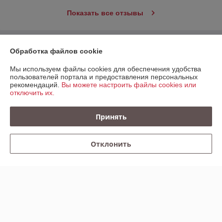
Показать все отзывы
О нас
Обработка файлов cookie
Мы используем файлы cookies для обеспечения удобства
Контакты
пользователей портала и предоставления персональных
рекомендаций.
Вы можете настроить файлы cookies или
отключить их.
Доставка и оплата
Принять
График работы
Полная версия сайта
Отклонить
Политика обработки cookies
Сайт создан на платформе Deal.by