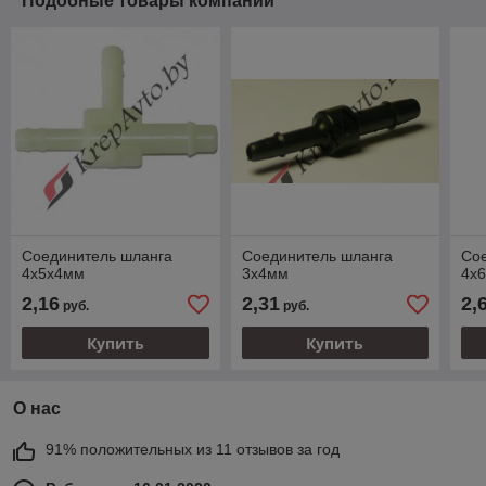
Подобные товары компании
Соединитель шланга
Соединитель шланга
Со
4х5х4мм
3х4мм
4х
2,16
2,31
2,
руб.
руб.
Купить
Купить
О нас
91% положительных из 11 отзывов за год