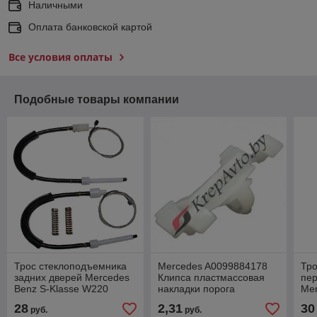
Наличными
Оплата банковской картой
Все условия оплаты
Подобные товары компании
Трос стеклоподъемника
Mercedes A0099884178
Тро
задних дверей Mercedes
Клипса пластмассовая
пе
Benz S-Klasse W220
накладки порога
Mer
(1999-2005)
(W202,W210)
W22
28
2,31
30
руб.
руб.